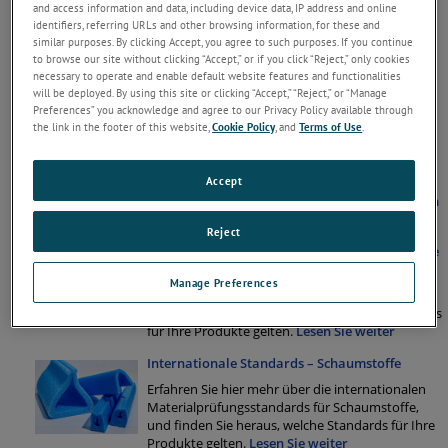
Internationale Standards - Keramik
and access information and data, including device data, IP address and online
identifiers, referring URLs and other browsing information, for these and
Erfahren Sie hier mehr über die internationalen
similar purposes. By clicking Accept, you agree to such purposes. If you continue
Materialprüfungsstandards für Keramik, und
to browse our site without clicking “Accept,” or if you click “Reject,” only cookies
finden Sie heraus, welche Standards für Ihre
necessary to operate and enable default website features and functionalities
Produkte gelten.
Lesen Sie weiter
will be deployed. By using this site or clicking “Accept,” “Reject,” or “Manage
Preferences” you acknowledge and agree to our Privacy Policy available through
Internationale Standards – Verbundwerkstoffe
the link in the footer of this website,
Cookie Policy
, and
Terms of Use
.
Erfahren Sie hier mehr über die internationalen
Materialprüfungsstandards für
Accept
Verbundmaterialien, und finden Sie heraus,
welche Standards für Ihre Produkte gelten.
Lesen
Sie weiter
Reject
Internationale Standards – Elektrische Bauteile
Erfahren Sie hier mehr über die internationalen
Manage Preferences
Materialprüfungsstandards für elektrische
Bauteile, und finden Sie heraus, welche Standards
für Ihre Produkte gelten.
Lesen Sie weiter
Internationale Standards – Schaumstoffe
Erfahren Sie hier mehr über die internationalen
Materialprüfungsstandards für Schaumstoffe,
und finden Sie heraus, welche Standards für Ihre
Produkte gelten.
Lesen Sie weiter