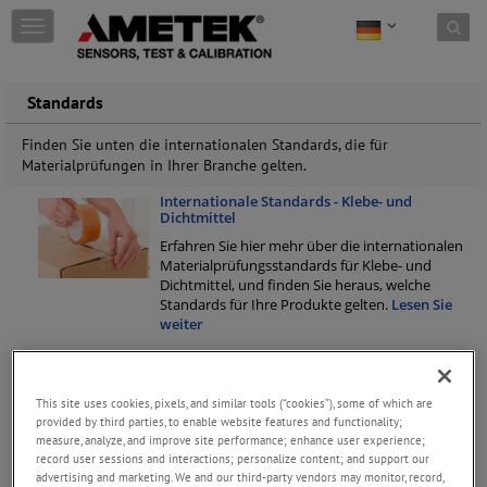
Skip to content
T
o
g
g
Standards
l
e
Finden Sie unten die internationalen Standards, die für
n
Materialprüfungen in Ihrer Branche gelten.
a
v
Internationale Standards - Klebe- und
i
Dichtmittel
g
Erfahren Sie hier mehr über die internationalen
a
Materialprüfungsstandards für Klebe- und
t
Dichtmittel, und finden Sie heraus, welche
i
Standards für Ihre Produkte gelten.
Lesen Sie
o
weiter
n
Internationale Standards - Bauprodukte und
Baukonstruktion
Erfahren Sie hier mehr über die internationalen
This site uses cookies, pixels, and similar tools (“cookies”), some of which are
Materialprüfungsstandards für Baumaterialien,
provided by third parties, to enable website features and functionality;
measure, analyze, and improve site performance; enhance user experience;
und finden Sie heraus, welche Standards für Ihre
record user sessions and interactions; personalize content; and support our
Produkte gelten.
Lesen Sie weiter
advertising and marketing. We and our third-party vendors may monitor, record,