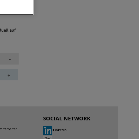
duell auf
-
+
SOCIAL NETWORK
mitarbeiter
LinkedIn