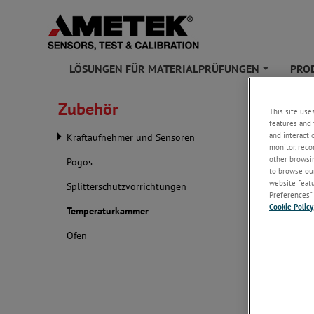
LÖSUNGEN FÜR MATERIALPRÜFUNGEN
PRO
+
Zubehör
Tempe
This site use
features and 
and interacti
Kraftaufnehmer und Sensoren
Wir biete
monitor, reco
der Werks
other browsin
Pogos
to browse our
website featur
Splitterschutzvorrichtungen
Preferences” 
Cookie Policy
Temperaturkammer
Öfen
werden kann
Prüfungen u