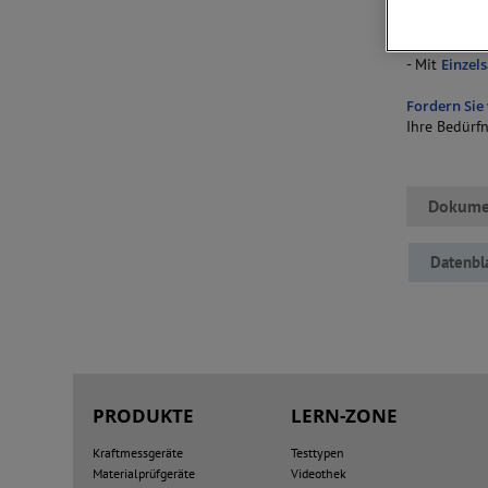
hintere Pos
Wichtige Me
- Mit
Einzel
Fordern Sie
Ihre Bedürf
Dokume
Datenbl
PRODUKTE
LERN-ZONE
Kraftmessgeräte
Testtypen
Materialprüfgeräte
Videothek