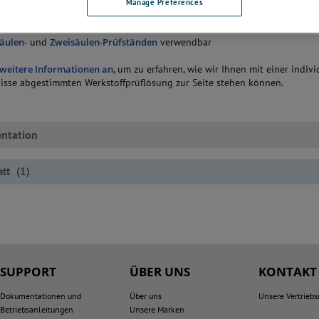
ition, vom Kreuzkopf der Prüfmaschine entfernt, gebracht wird.
Manage Preferences
rkmale der thermischen Schränke:
säulen-
und
Zweisäulen-Prüfständen
verwendbar
 weitere Informationen an
, um zu erfahren, wie wir Ihnen mit einer indivi
nisse abgestimmten Werkstoffprüflösung zur Seite stehen können.
ntation
att
(
1
)
SUPPORT
ÜBER UNS
KONTAKT
Dokumentationen und
Über uns
Unsere Vertriebs
Betriebsanleitungen
Unsere Marken