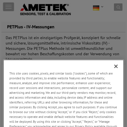
Skip to content
T
o
g
g
PETPlus - IV-Messungen
l
e
Das PETPlus ist ein einzigartiges Prüfgerät, konzipiert für schnelle
n
und sichere, lösungsmittelfreie, intrinsische Viskositäts (IV) -
a
Messungen. Die PETPlus Methode ist umweltfreundlicher und
v
bewahrt vor hohen Beschaffungskosten und der Verwendung von
i
Lösungsmitteln.
g
a
t
This site uses cookies, pixels, and similar tools (“cookies”), some of which are
i
provided by third parties, to enable website features and functionality;
o
measure, analyze, and improve site performance; enhance user experience;
n
record user sessions and interactions; personalize content; and support our
advertising and marketing. We and our third-party vendors may monitor, record,
and access information and data, including device data, IP address and online
identifiers, referring URLs and other browsing information, for these and
similar purposes. By clicking Accept, you agree to such purposes. If you continue
to browse our site without clicking “Accept,” or if you click “Reject,” only cookies
necessary to operate and enable default website features and functionalities
will be deployed. By using this site or clicking “Accept,” “Reject,” or “Manage
Preferences” you acknowledge and agree to our Privacy Policy available through