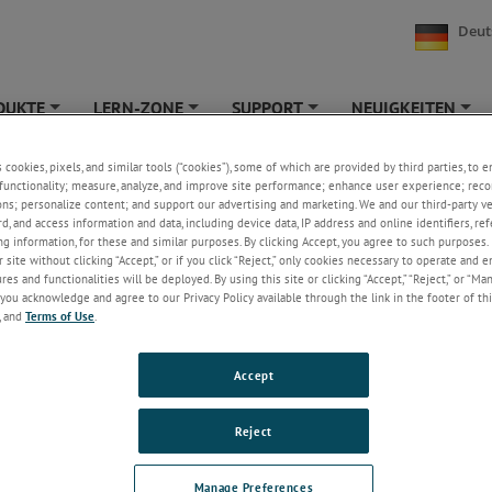
Deut
DUKTE
LERN-ZONE
SUPPORT
NEUIGKEITEN
+
+
+
+
s cookies, pixels, and similar tools (“cookies”), some of which are provided by third parties, to 
hrungprodukte Prüfungen
functionality; measure, analyze, and improve site performance; enhance user experience; reco
ons; personalize content; and support our advertising and marketing. We and our third-party 
e die Härte und Biegefestigkeit des Tiernahrung.
rd, and access information and data, including device data, IP address and online identifiers, r
g information, for these and similar purposes. By clicking Accept, you agree to such purposes. 
 site without clicking “Accept,” or if you click “Reject,” only cookies necessary to operate and 
Texturanalysegeräte werden routinemäßig zur Bestimmu
es and functionalities will be deployed. By using this site or clicking “Accept,” “Reject,” or “Ma
Härte und Konsistenz verschiedener Tiernahrungsprodu
you acknowledge and agree to our Privacy Policy available through the link in the footer of thi
verwendet.
, and
Terms of Use
.
Kekshärte, Konsistenz von Dosenfutter und Biegefestigke
nur einige der Prüfverfahren, die Sie durch die Kombinat
Accept
Texturanalysegerätes TA1
mit unseren Probenhaltern u
Befestigungen für die Analyse von Tiernahrung durchfü
können.
Reject
Manage Preferences