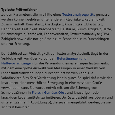
Typische Prüfverfahren
Zu den Parametern, die mit Hilfe eines
Texturanalysegeräts
gemessen
werden können, gehören unter anderem Klebrigkeit, Kaufähigkeit,
Zusammenhalt, Konsistenz, Knackigkeit, Knusprigkeit, Elastizität,
Dehnbarkeit, Festigkeit, Brechbarkeit, Gelstärke, Gummiartigkeit, Härte,
Bruchfestigkeit, Steifigkeit, Fadenverhalten, Texturprofilanalyse (TPA),
Zähigkeit sowie die nötige Arbeit zum Schneiden, zum Durchdringen
und zur Scherung.
Der Schlüssel zur Vielseitigkeit der Texturanalysetechnik liegt in der
Verfügbarkeit von über 70 Sonden,
Befestigungen und
Haltevorrichtungen
für die Verwendung eines einzigen Instruments,
mit dem eine große Auswahl von Messungen in einer Vielzahl von
Lebensmittelanwendungen durchgeführt werden kann. Die
Volodkevitch Biss-Satz Vorrichtung ist ein gutes Beispiel dafür, wie das
Instrument eine menschliche Bewegung in eine messbare Größe
verwandeln kann. Sie wurde entwickelt, um die Scherung von
Schneidezähnen in
Fleisch
,
Gemüse
,
Obst
und knusprigen oder
knackigen Lebensmitteln zu imitieren. Der Satz besteht aus oberen und
unteren „Zähnen“ (Abbildung 3), die zusammengeführt werden, bis sie
sich fast berühren.