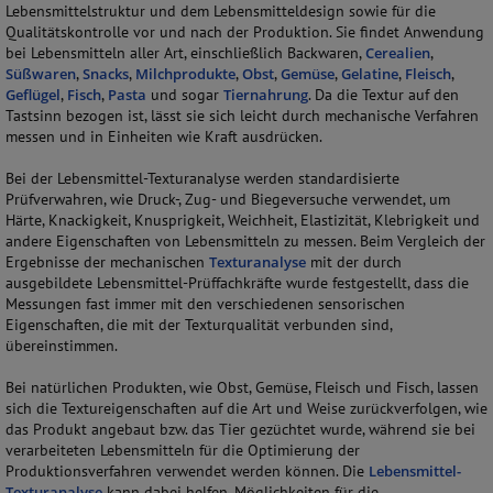
Lebensmittelstruktur und dem Lebensmitteldesign sowie für die
Qualitätskontrolle vor und nach der Produktion. Sie findet Anwendung
bei Lebensmitteln aller Art, einschließlich Backwaren,
Cerealien
,
Süßwaren
,
Snacks
,
Milchprodukte
,
Obst
,
Gemüse
,
Gelatine
,
Fleisch
,
Geflügel
,
Fisch
,
Pasta
und sogar
Tiernahrung
. Da die Textur auf den
Tastsinn bezogen ist, lässt sie sich leicht durch mechanische Verfahren
messen und in Einheiten wie Kraft ausdrücken.
Bei der Lebensmittel-Texturanalyse werden standardisierte
Prüfverwahren, wie Druck-, Zug- und Biegeversuche verwendet, um
Härte, Knackigkeit, Knusprigkeit, Weichheit, Elastizität, Klebrigkeit und
andere Eigenschaften von Lebensmitteln zu messen. Beim Vergleich der
Ergebnisse der mechanischen
Texturanalyse
mit der durch
ausgebildete Lebensmittel-Prüffachkräfte wurde festgestellt, dass die
Messungen fast immer mit den verschiedenen sensorischen
Eigenschaften, die mit der Texturqualität verbunden sind,
übereinstimmen.
Bei natürlichen Produkten, wie Obst, Gemüse, Fleisch und Fisch, lassen
sich die Textureigenschaften auf die Art und Weise zurückverfolgen, wie
das Produkt angebaut bzw. das Tier gezüchtet wurde, während sie bei
verarbeiteten Lebensmitteln für die Optimierung der
Produktionsverfahren verwendet werden können. Die
Lebensmittel-
Texturanalyse
kann dabei helfen, Möglichkeiten für die