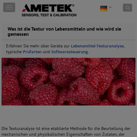
Skip to content
T
o
g
g
Was ist die Textur von Lebensmitteln und wie wird sie
l
gemessen
e
n
Erfahren Sie mehr über Geräte zur
Lebensmittel-Texturanalyse
,
a
typische
Prüfarten
und
Softwaresteuerung
.
v
i
g
a
t
i
o
n
Die Texturanalyse ist eine etablierte Methode für die Beurteilung der
mechanischen und physikalischen Eigenschaften von Zutaten, der