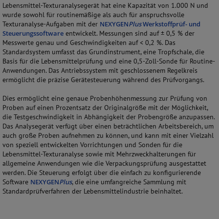
Lebensmittel-Texturanalysegerät hat eine Kapazität von 1.000 N und
wurde sowohl für routinemäßige als auch für anspruchsvolle
Texturanalyse-Aufgaben mit der
NEXYGEN
Plus
Werkstoffprüf- und
Steuerungssoftware
entwickelt. Messungen sind auf ± 0,5 % der
Messwerte genau und Geschwindigkeiten auf < 0,2 %. Das
Standardsystem umfasst das Grundinstrument, eine Tropfschale, die
Basis für die Lebensmittelprüfung und eine 0,5-Zoll-Sonde für Routine-
Anwendungen. Das Antriebssystem mit geschlossenem Regelkreis
ermöglicht die präzise Gerätesteuerung während des Prüfvorgangs.
Dies ermöglicht eine genaue Probenhöhenmessung zur Prüfung von
Proben auf einen Prozentsatz der Originalgröße mit der Möglichkeit,
die Testgeschwindigkeit in Abhängigkeit der Probengröße anzupassen.
Das Analysegerät verfügt über einen beträchtlichen Arbeitsbereich, um
auch große Proben aufnehmen zu können, und kann mit einer Vielzahl
von speziell entwickelten Vorrichtungen und Sonden für die
Lebensmittel-Texturanalyse sowie mit Mehrzweckhalterungen für
allgemeine Anwendungen wie die Verpackungsprüfung ausgestattet
werden. Die Steuerung erfolgt über die einfach zu konfigurierende
Software
NEXYGEN
Plus
, die eine umfangreiche Sammlung mit
Standardprüfverfahren der Lebensmittelindustrie beinhaltet.