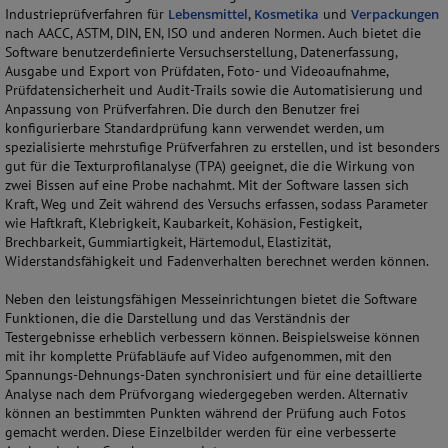
Industrieprüfverfahren für
Lebensmittel
,
Kosmetika
und
Verpackungen
nach AACC, ASTM, DIN, EN, ISO und anderen Normen. Auch bietet die
Software benutzerdefinierte Versuchserstellung, Datenerfassung,
Ausgabe und Export von Prüfdaten, Foto- und Videoaufnahme,
Prüfdatensicherheit und Audit-Trails sowie die Automatisierung und
Anpassung von Prüfverfahren. Die durch den Benutzer frei
konfigurierbare Standardprüfung kann verwendet werden, um
spezialisierte mehrstufige Prüfverfahren zu erstellen, und ist besonders
gut für die Texturprofilanalyse (TPA) geeignet, die die Wirkung von
zwei Bissen auf eine Probe nachahmt. Mit der Software lassen sich
Kraft, Weg und Zeit während des Versuchs erfassen, sodass Parameter
wie Haftkraft, Klebrigkeit, Kaubarkeit, Kohäsion, Festigkeit,
Brechbarkeit, Gummiartigkeit, Härtemodul, Elastizität,
Widerstandsfähigkeit und Fadenverhalten berechnet werden können.
Neben den leistungsfähigen Messeinrichtungen bietet die Software
Funktionen, die die Darstellung und das Verständnis der
Testergebnisse erheblich verbessern können. Beispielsweise können
mit ihr komplette Prüfabläufe auf Video aufgenommen, mit den
Spannungs-Dehnungs-Daten synchronisiert und für eine detaillierte
Analyse nach dem Prüfvorgang wiedergegeben werden. Alternativ
können an bestimmten Punkten während der Prüfung auch Fotos
gemacht werden. Diese Einzelbilder werden für eine verbesserte