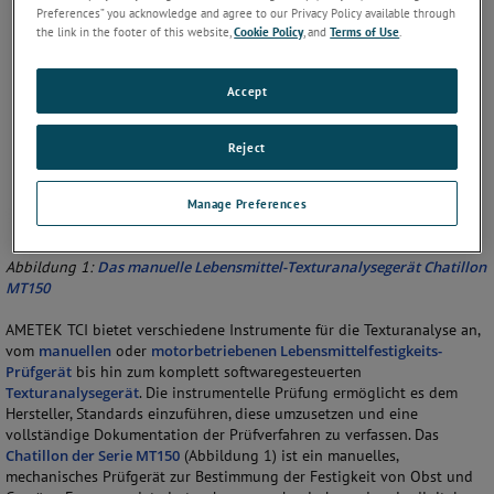
Preferences” you acknowledge and agree to our Privacy Policy available through
the link in the footer of this website,
Cookie Policy
, and
Terms of Use
.
Accept
Reject
Manage Preferences
Abbildung 1:
Das manuelle Lebensmittel-Texturanalysegerät Chatillon
MT150
AMETEK TCI bietet verschiedene Instrumente für die Texturanalyse an,
vom
manuellen
oder
motorbetriebenen Lebensmittelfestigkeits-
Prüfgerät
bis hin zum komplett softwaregesteuerten
Texturanalysegerät
. Die instrumentelle Prüfung ermöglicht es dem
Hersteller, Standards einzuführen, diese umzusetzen und eine
vollständige Dokumentation der Prüfverfahren zu verfassen. Das
Chatillon der Serie MT150
(Abbildung 1) ist ein manuelles,
mechanisches Prüfgerät zur Bestimmung der Festigkeit von Obst und