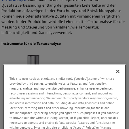
Qualitätsverbesserung entlang der gesamten Lieferkette und der
Produktion aufzuzeigen. In der Forschungs- und Entwicklungsphase
können neue oder alternative Zutaten mit vorhandenen verglichen
werden. In der Produktion wird die Lebensmittel-Texturanalyse für die
Messung und Steuerung von Variablen, wie Temperatur,
Luftfeuchtigkeit und Garzeit, verwendet.
Instrumente für die Texturanalyse
This site uses cookies, pixels, and similar tools (“cookies”), some of which are
provided by third parties, to enable website features and functionality;
measure, analyze, and improve site performance; enhance user experience;
record user sessions and interactions; personalize content; and support our
advertising and marketing. We and our third-party vendors may monitor, record,
and access information and data, including device data, IP address and online
identifiers, referring URLs and other browsing information, for these and
similar purposes. By clicking Accept, you agree to such purposes. If you continue
to browse our site without clicking “Accept,” or if you click “Reject,” only cookies
necessary to operate and enable default website features and functionalities
will be deployed. By using this site or clicking “Accept,” “Reject,” or “Manage