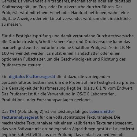
Gemüse. Es verwendet ein tragbares, mechanisches oder ein digitales
Kraftmessgerät, um Zug- oder Druckversuche durchzuführen. Das
Prüfgerät wird mit einem Hebel oder Handrad betrieben, wobei eine
digitale Anzeige oder ein Lineal verwendet wird, um die Einstichtiefe
zu messen.
Für die Festigkeitsprüfung und damit verbundene Durchstechversuche,
die Druckextrusion, Schnitt-Scher-, Zug- und Druckversuche kann das
manuell gesteuerte, motorbetriebene Chatillon Prüfgerät Serie LTCM-
100 verwendet werden. Es nutzt einen Handschalter oder einen
optionalen Fußschalter, um die Geschwindigkeit und Richtung des
Prüfgeräts zu steuern.
Ein
digitales Kraftmessgerät
dient dazu, die vorliegenden
Spitzenkräfte zu bestimmen, um die Probe auf ihre Festigkeit zu prüfen.
Die Genauigkeit der Kraftmessung liegt bei bis zu 0,1 % vom Endwert.
Das Prüfgerät ist für die Verwendung in QS/QK-Laboratorien,
Produktions- oder Forschungsanlagen geeignet.
Das
TA1
(Abbildung 2) ist ein leistungsfähiges
Lebensmittel-
Texturanalysegerät
für die vollautomatische Texturanalyse. Die
mechanische Texturanalyse mit einem kalibrierten Texturanalysegerät,
das von Software mit grundlegenden Algorithmen gestützt ist, entfernt
jegliche Subjektivität aus der Prüfung. Das einfach zu bedienende